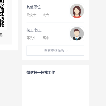
其他职位
欧女士
·
大专
技工/普工
息
邓先生
·
高中
查看更多简历
微信扫一扫找工作