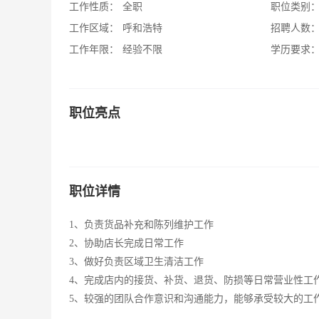
工作性质：
全职
职位类别
工作区域：
呼和浩特
招聘人数
工作年限：
经验不限
学历要求
职位亮点
职位详情
1、负责货品补充和陈列维护工作
2、协助店长完成日常工作
3、做好负责区域卫生清洁工作
4、完成店内的接货、补货、退货、防损等日常营业性工
5、较强的团队合作意识和沟通能力，能够承受较大的工