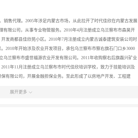
、销售代理。2005年涉足内蒙古市场，从此拉开了时代佳欣在内蒙古发展
管理有限公司，从事专业物管服务。2010年4月注册成立乌兰察布市森昊开
开发商都县佳欣苑小区。2010年7月注册成立内蒙古诚泰建筑安装公司时
。2010年开始涉及农业开发项目，承包乌兰察布市察右旗石门口乡3000
成立乌兰察布市盛世福源农业开发有限公司。2011年收购察右后旗磊兴矿业
011年11月注册成立乌兰察布市时代佳欣培训学校，致力于技能培训及
汇担保有限公司，开展金融担保业务。至此形成了以房地产开发、工程建
保、教育培训等为一体的集团化公司。 目前公司固定员工共530人，中
展开更多
服务创造终生客户”的经营理念，致力于为客户提供诚信、专业、领先、便捷
单位”、内蒙古自治区建设厅“先进企业”、乌兰察布市住房和城乡建设委员
、内蒙古自治区和谐劳动关系企业、中国工商联合会“企业会员”、内蒙古自
凭优质服务创造终身客户”的经营理念，秉承“以业聚才、倚才兴业、唯贤是
感留人、机制留人”的留人原则建设企业团队，致力铸造 竞争力的健康可持