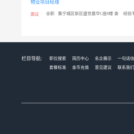
物业项目经理
续发展的集团公司，实现时代佳欣永续经营的光荣与梦
/
全职
/
集宁城区新区盛世嘉华C座8楼 查
/
经验
面议
栏目导航:
职位搜索
简历中心
名企展示
一句话
套餐标准
金币充值
意见建议
联系我