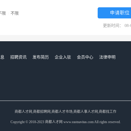
想！
申请职位
不限
/
不限
更新时间： 08-
信息
招聘资讯
发布简历
企业入驻
会员中心
法律申明
们
商都人才网,商都招聘网,商都人才市场,商都人事人才网,商都找工作
Copyright © 2018-2023 商都人才网 www.eastnavitas.com All rights reserved.