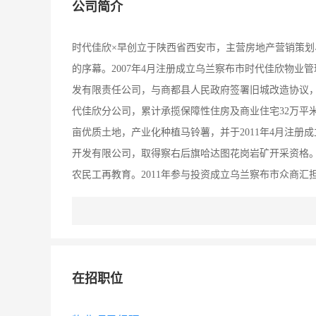
公司简介
时代佳欣×早创立于陕西省西安市，主营房地产营销策划
的序幕。2007年4月注册成立乌兰察布市时代佳欣物业
发有限责任公司，与商都县人民政府签署旧城改造协议，
代佳欣分公司，累计承揽保障性住房及商业住宅32万平米
亩优质土地，产业化种植马铃薯，并于2011年4月注册
开发有限公司，取得察右后旗哈达图花岗岩矿开采资格。2
农民工再教育。2011年参与投资成立乌兰察布市众商
筑、营销策划、物业管理、农业开发、矿业开发、金融担
级职称28人，高级职称6人。几年来，公司以“凭优质
的×优质服务，先后获得了乌兰察布市建设委员会“先进
会“物业管理先进单位”、内蒙古自治区诚信企业100强
在招职位
治区“人才储备基地”等多项荣誉称号。 时代佳欣坚持“
举、德才兼备”的人本观念和“事业留人、待遇留人、情